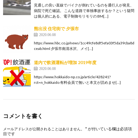
見通しの良い直線でバイクが倒れているのを通行人が発見、
病院で死亡確認。 こんな道路で単独事故するか？という疑問
は個人的にある、電子制御モリモリの BM[…]
熊出没 住宅街で 夕張市
2020.06.08
https://www.hbc.co.jp/news/1cc49cfe8df5efa03f5da39cba8d
ceab.html 夕張市南清水沢、メイ[…]
道内で飲酒運転が増加 2019年度
2020.06.08
https://www.hokkaido-np.co.jp/article/428241?
rct=n_hokkaido 有料会員で無いと本文が読めませ[…]
コメントを書く
*
が付いている欄は必須項
メールアドレスが公開されることはありません。
目です