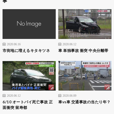
事
2020.06.16
2020.06.12
市街地に増えるキタキツネ
車 単独事故 衝突 中央分離帯
2020.06.12
2020.06.09
6/10 オートバイ死亡事故 正
車vs車 交通事故の当たり年？
面衝突 留寿都