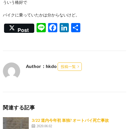
ういう格好で
バイクに乗っていたかは分からないけど。
Li
F
Li
共
Post
n
ac
n
有
e
e
ke
b
dI
o
n
Author：hkdo
投稿一覧
o
k
関連する記事
3/22 道内今年初 単独? オートバイ死亡事故
2020.06.02