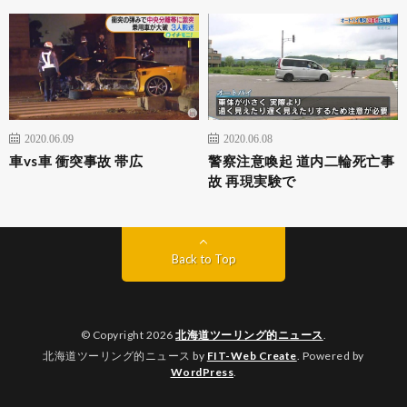
2020.06.09
2020.06.08
車vs車 衝突事故 帯広
警察注意喚起 道内二輪死亡事
故 再現実験で
Back to Top
© Copyright 2026
北海道ツーリング的ニュース
.
北海道ツーリング的ニュース by
FIT-Web Create
. Powered by
WordPress
.