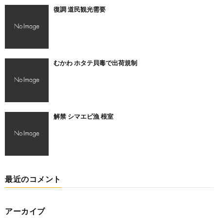
復調 道民観光需要
むかわ ホタテ貝毒で出荷規制
解禁 シマエビ漁 根室
最近のコメント
アーカイブ