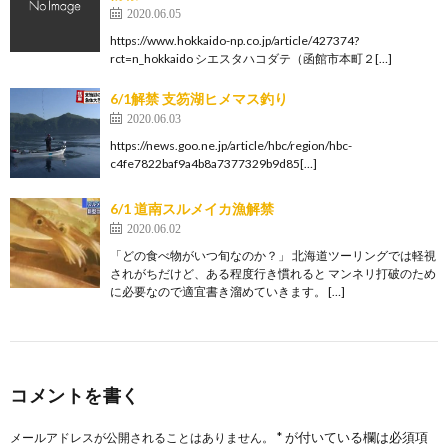
2020.06.05
https://www.hokkaido-np.co.jp/article/427374?
rct=n_hokkaido シエスタハコダテ（函館市本町２[…]
6/1解禁 支笏湖ヒメマス釣り
2020.06.03
https://news.goo.ne.jp/article/hbc/region/hbc-
c4fe7822baf9a4b8a7377329b9d85[…]
6/1 道南スルメイカ漁解禁
2020.06.02
「どの食べ物がいつ旬なのか？」 北海道ツーリングでは軽視
されがちだけど、ある程度行き慣れると マンネリ打破のため
に必要なので適宜書き溜めていきます。 […]
コメントを書く
*
が付いている欄は必須項
メールアドレスが公開されることはありません。