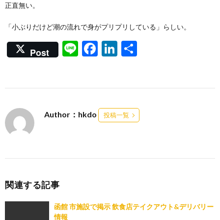
正直無い。
「小ぶりだけど潮の流れで身がプリプリしている」らしい。
Li
F
Li
共
Post
n
ac
n
有
e
e
ke
b
dI
o
n
Author：hkdo
投稿一覧
o
k
関連する記事
函館 市施設で掲示 飲食店テイクアウト&デリバリー
情報