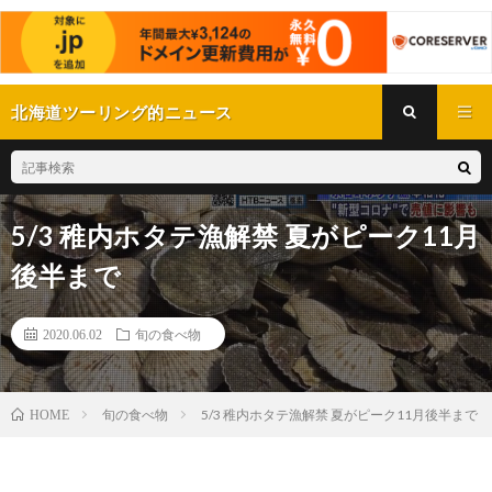
北海道ツーリング的ニュース
5/3 稚内ホタテ漁解禁 夏がピーク11月
後半まで
2020.06.02
旬の食べ物
旬の食べ物
5/3 稚内ホタテ漁解禁 夏がピーク11月後半まで
HOME