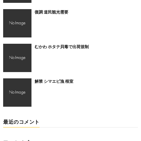
復調 道民観光需要
むかわ ホタテ貝毒で出荷規制
解禁 シマエビ漁 根室
最近のコメント