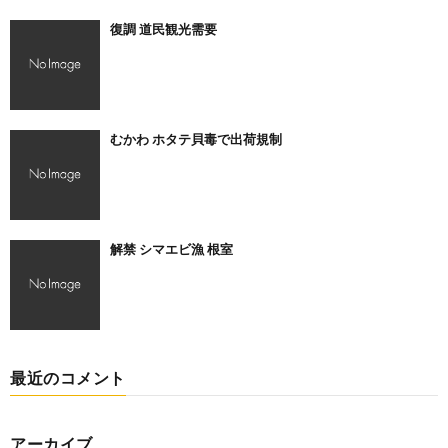
復調 道民観光需要
むかわ ホタテ貝毒で出荷規制
解禁 シマエビ漁 根室
最近のコメント
アーカイブ