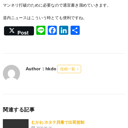
マンネリ打破のために必要なので適宜書き溜めていきます。
道内ニュースはこういう時とても便利ですね。
Li
F
Li
共
Post
n
ac
n
有
e
e
ke
b
dI
o
n
Author：hkdo
投稿一覧
o
k
関連する記事
むかわ ホタテ貝毒で出荷規制
2020.06.16