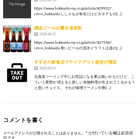
https://www.hokkaido-np.co.jp/article/429932?
rct=n_hokkaido ししゃもが有名だけどホタテもや[…]
網走ビールが農水省表彰
2020.06.05
https://www.hokkaido-np.co.jp/article/427546?
rct=n_hokkaido 青いビールの流氷ドラフトは道の[…]
すすきの飲食店でテイクアウト提供が増加
2020.06.03
北海道ツーリング中にお世話になる事は無いかもだけど、こ
ういう業態が 増えると新しい名物料理が生まれてくるかも？
と思いチョイス。 それが味噌ラーメンや豚[…]
コメントを書く
*
が付いている欄は必須項
メールアドレスが公開されることはありません。
目です