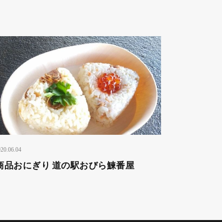
20.06.04
商品おにぎり 道の駅おびら鰊番屋