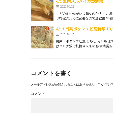
6/1 道南スルメイカ漁解禁
2020.06.02
「どの食べ物がいつ旬なのか？」 北
リ打破のために必要なので適宜書き溜めて
4/11 日高ボタンエビ漁解禁 1
2020.06.02
要約：ボタンエビ漁は3月から10月ま
はコロナ渦で札幌や東京の 飲食店需要が
コメントを書く
*
が付い
メールアドレスが公開されることはありません。
コメント