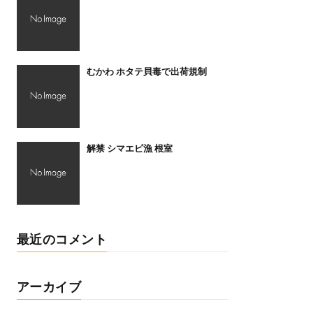
むかわ ホタテ貝毒で出荷規制
解禁 シマエビ漁 根室
最近のコメント
アーカイブ