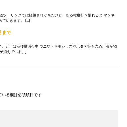
海道ツーリングでは軽視されがちだけど、ある程度行き慣れると マンネ
いきます。 […]
0月まで
で、近年は漁獲量減少中 ウニやトキモシラズやホタテ等も含め、海産物
消えている[…]
ている欄は必須項目です