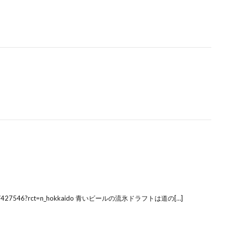
article/427546?rct=n_hokkaido 青いビールの流氷ドラフトは道の[…]