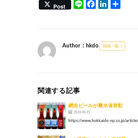
Li
F
Li
共
Post
n
ac
n
有
e
e
ke
b
dI
o
n
Author：hkdo
投稿一覧
o
k
関連する記事
網走ビールが農水省表彰
2020.06.05
https://www.hokkaido-np.co.jp/