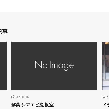
記事
2020.06.16
20
解禁 シマエビ漁 根室
ド