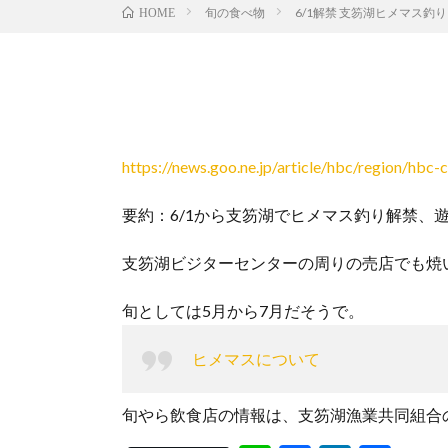
旬の食べ物
6/1解禁 支笏湖ヒメマス釣り
HOME
https://news.goo.ne.jp/article/hbc/region/
要約：6/1から支笏湖でヒメマス釣り解禁、遊
支笏湖ビジターセンターの周りの売店でも焼
旬としては5月から7月だそうで。
ヒメマスについて
旬やら飲食店の情報は、支笏湖漁業共同組合